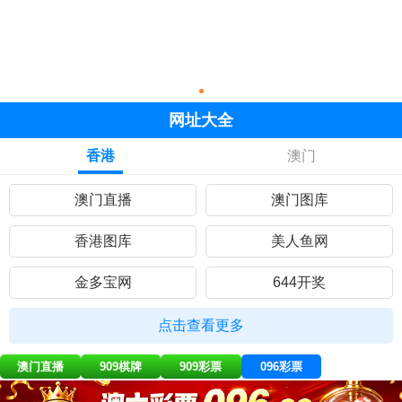
网址大全
香港
澳门
澳门直播
澳门图库
香港图库
美人鱼网
金多宝网
644开奖
黄大仙网
彩民网站
点击查看更多
九五至尊
曾道人网
澳门直播
909棋牌
909彩票
096彩票