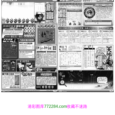
港彩图库
772284.com
收藏不迷路