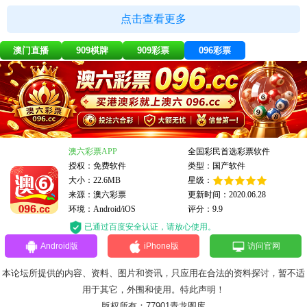
黄大仙网
彩民网站
点击查看更多
九五至尊
曾道人网
澳门直播
909棋牌
909彩票
096彩票
摇钱树网
香港挂牌
铁盘神算
九龙心水
青龙阁网
藏宝阁网
澳六彩票APP
全国彩民首选彩票软件
授权：免费软件
类型：国产软件
惠泽社群
刘伯温网
大小：22.6MB
星级：
来源：澳六彩票
更新时间：2020.06.28
雷锋总站
凤凰天机
环境：Android/iOS
评分：9.9
已通过百度安全认证，请放心使用。
六合彩票
神算子网
Android版
iPhone版
访问官网
聚宝盆网
天线宝宝
本论坛所提供的内容、资料、图片和资讯，只应用在合法的资料探讨，暂不适
用于其它，外围和使用。特此声明！
跑狗论坛
红姐论坛
版权所有：77901青龙图库