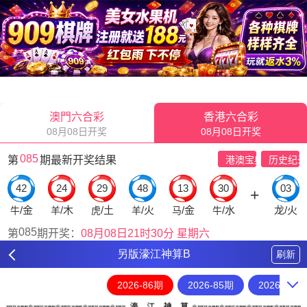
另版濠江神算B
刷新
2026-86期
2026-85期
2026-84期