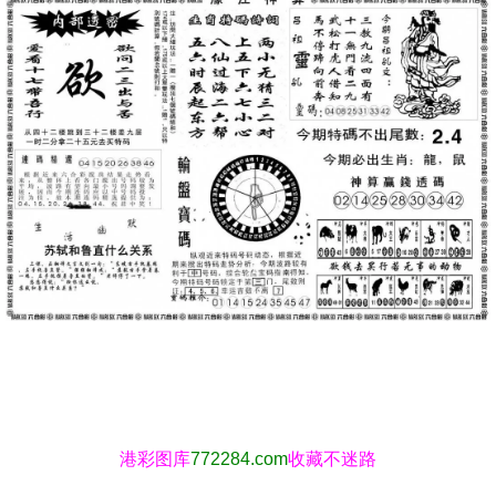
港彩图库
772284.com
收藏不迷路