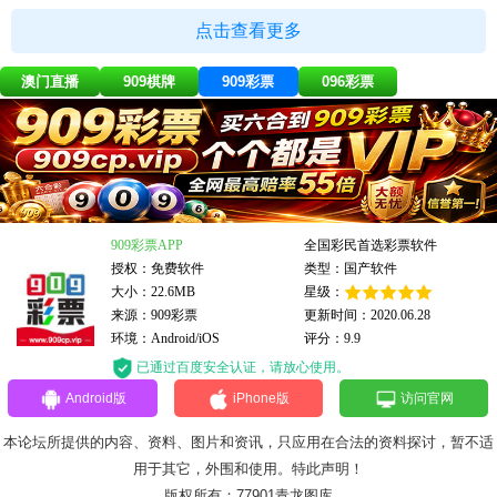
黄大仙网
彩民网站
点击查看更多
九五至尊
曾道人网
澳门直播
909棋牌
909彩票
096彩票
摇钱树网
香港挂牌
铁盘神算
九龙心水
青龙阁网
藏宝阁网
澳六彩票APP
全国彩民首选彩票软件
授权：免费软件
类型：国产软件
惠泽社群
刘伯温网
大小：22.6MB
星级：
来源：澳六彩票
更新时间：2020.06.28
雷锋总站
凤凰天机
环境：Android/iOS
评分：9.9
已通过百度安全认证，请放心使用。
六合彩票
神算子网
Android版
iPhone版
访问官网
聚宝盆网
天线宝宝
本论坛所提供的内容、资料、图片和资讯，只应用在合法的资料探讨，暂不适
用于其它，外围和使用。特此声明！
跑狗论坛
红姐论坛
版权所有：77901青龙图库