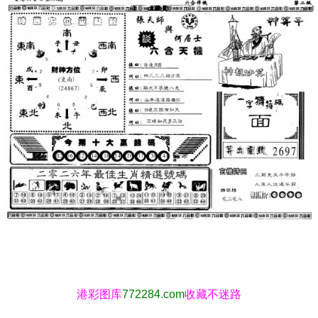
港彩图库
772284.com
收藏不迷路