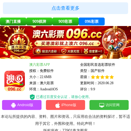
黄大仙网
彩民网站
点击查看更多
九五至尊
曾道人网
澳门直播
909棋牌
909彩票
096彩票
摇钱树网
香港挂牌
铁盘神算
九龙心水
青龙阁网
藏宝阁网
澳六彩票APP
全国彩民首选彩票软件
授权：免费软件
类型：国产软件
惠泽社群
刘伯温网
大小：22.6MB
星级：
来源：澳六彩票
更新时间：2020.06.28
雷锋总站
凤凰天机
环境：Android/iOS
评分：9.9
已通过百度安全认证，请放心使用。
六合彩票
神算子网
Android版
iPhone版
访问官网
聚宝盆网
天线宝宝
本论坛所提供的内容、资料、图片和资讯，只应用在合法的资料探讨，暂不适
用于其它，外围和使用。特此声明！
跑狗论坛
红姐论坛
版权所有：77901青龙图库