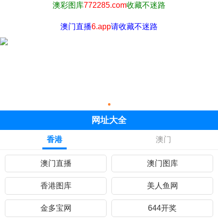
澳彩图库
772285.com
收藏不迷路
澳门直播
6.app
请收藏不迷路
网址大全
香港
澳门
澳门直播
澳门图库
香港图库
美人鱼网
金多宝网
644开奖