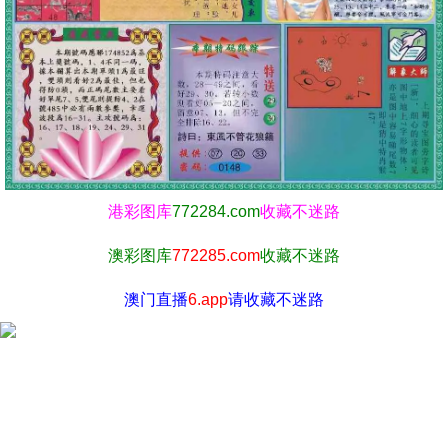
港彩图库
772284.com
收藏不迷路
澳彩图库
772285.com
收藏不迷路
澳门直播
6.app
请收藏不迷路