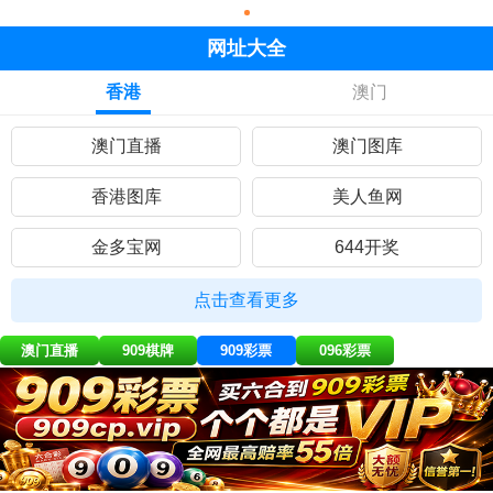
网址大全
香港
澳门
澳门直播
澳门图库
香港图库
美人鱼网
金多宝网
644开奖
黄大仙网
彩民网站
点击查看更多
九五至尊
曾道人网
澳门直播
909棋牌
909彩票
096彩票
摇钱树网
香港挂牌
铁盘神算
九龙心水