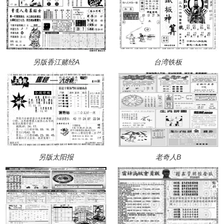
另版香江赌经A
台湾铁板
另版太阳报
老奇人B