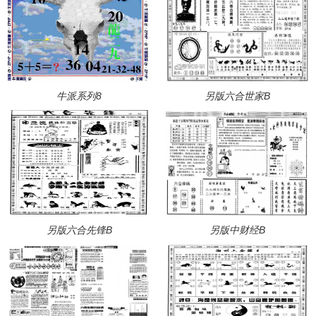
牛派系列8
另版六合世家B
另版六合先锋B
另版中财经B