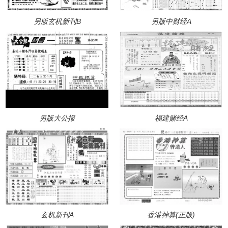
另版玄机新刊B
另版中财经A
另版大公报
福建赌经A
玄机新刊A
香港神算(正版)