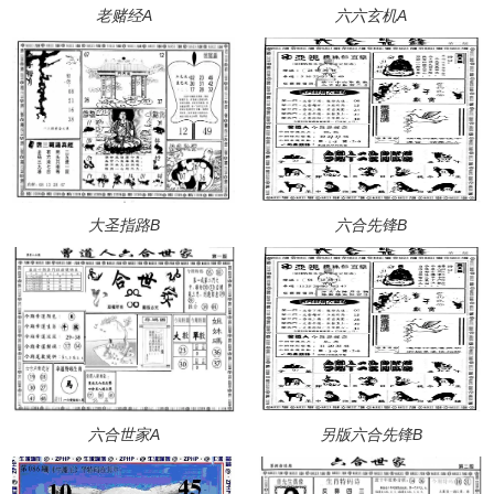
老赌经A
六六玄机A
大圣指路B
六合先锋B
六合世家A
另版六合先锋B