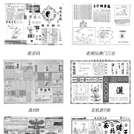
新灵码
老潮汕澳门三合
真经B
玄机新刊B