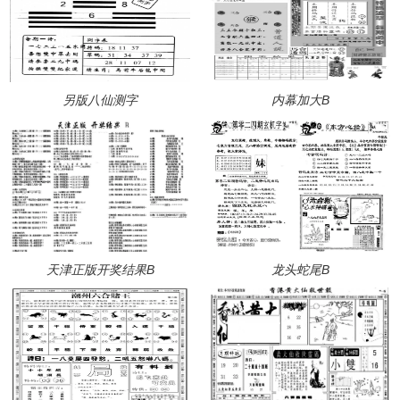
另版八仙测字
内幕加大B
天津正版开奖结果B
龙头蛇尾B