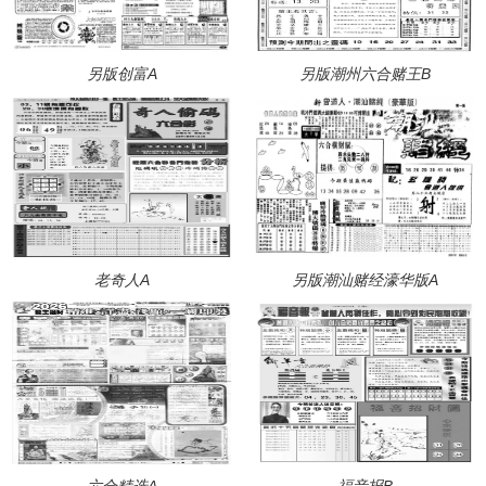
另版创富A
另版潮州六合赌王B
老奇人A
另版潮汕赌经濠华版A
六合精选A
福音报B