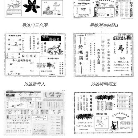
另澳门三合图
另版潮汕赌经B
另版新奇人
另版特码霸王