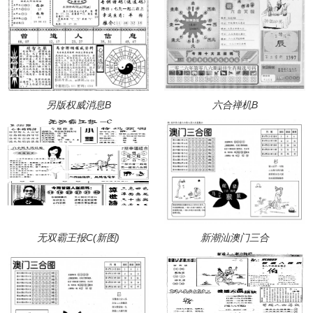
另版权威消息B
六合禅机B
无双霸王报C(新图)
新潮汕澳门三合