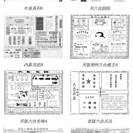
牛派系列9
另六合阴阳
内幕消息B
另版潮州六合赌王A
另版六合先锋A
老版六合兵法