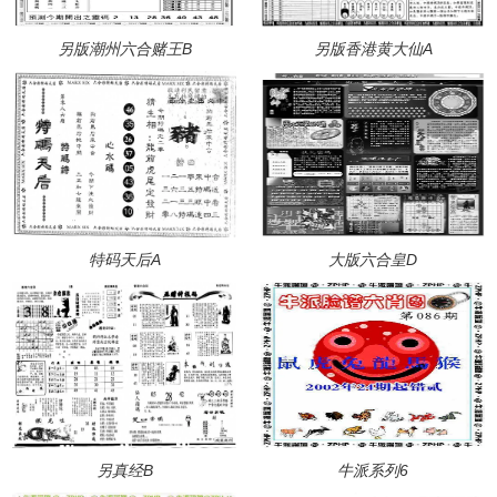
另版潮州六合赌王B
另版香港黄大仙A
特码天后A
大版六合皇D
另真经B
牛派系列6