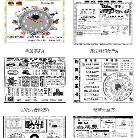
牛派系列4
香江特码救世A
另版六合精选A
乾坤天圣书