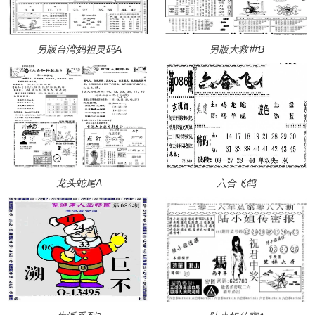
另版台湾妈祖灵码A
另版大救世B
龙头蛇尾A
六合飞鸽