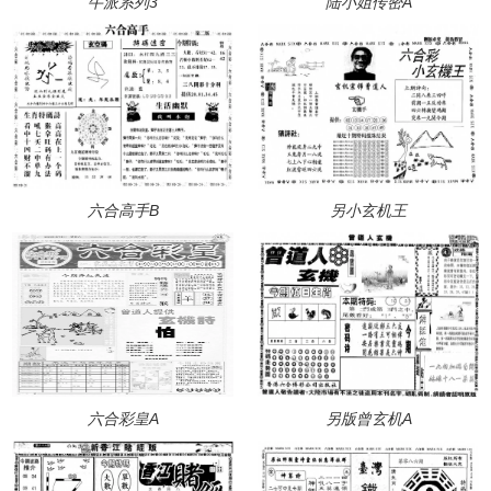
牛派系列3
陆小姐传密A
六合高手B
另小玄机王
六合彩皇A
另版曾玄机A